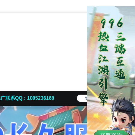
广联系QQ：1005236168
快捷导航