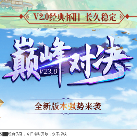
██经典仿官，今日准时开放，永不掉线 ...