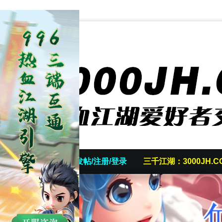
首页
发帖/注册/登录
三千江湖：3000JH.C