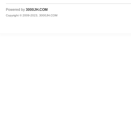
JH
Powered by
3000JH.COM
Copyright © 2009-2023, 3000JH.COM
热
血