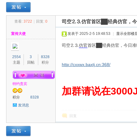
司空⒉⒊仿官首区██经典仿官，
查看:
3722
|
回复:
0
30
»
›
›
›
宣传大使
发表于 2025-2-5 19:48:53
|
显示全部楼
司空⒉⒊
仿官
首区██经典仿官，今日
2554
3
8328
主题
回帖
积分
http://cxxwx.baxtj.cn:368/
特约贵宾
00
加群请说在3000J
积分
8328
发消息
回复