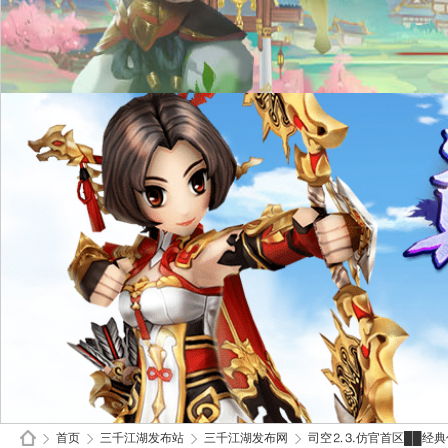
首页
三千江湖发布站
三千江湖发布网
司空⒉⒊仿官首区██经典仿