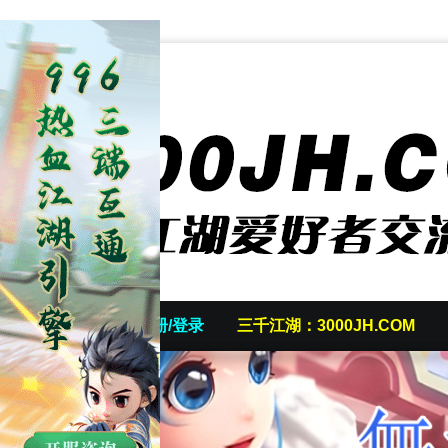
首页
发帖/注册/登录
三千江湖：3000JH.COM