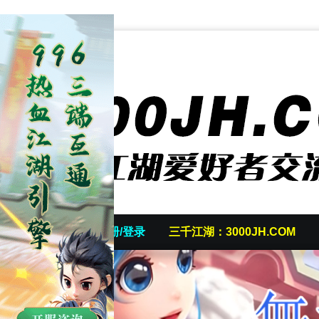
首页
发帖/注册/登录
三千江湖：3000JH.COM