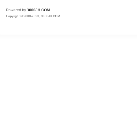
JH
Powered by
3000JH.COM
Copyright © 2009-2023, 3000JH.COM
热
血