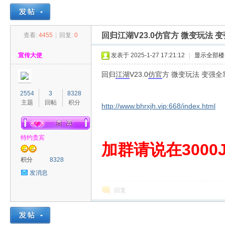
回归江湖V23.0仿官方 微变玩法 
查看:
4455
|
回复:
0
30
»
›
›
›
宣传大使
发表于 2025-1-27 17:21:12
|
显示全部楼
回归
江湖
V23.0
仿官
方 微变玩法 变强全
2554
3
8328
主题
回帖
积分
http://www.bhrxjh.vip:668/index.html
特约贵宾
00
加群请说在3000J
积分
8328
发消息
回复