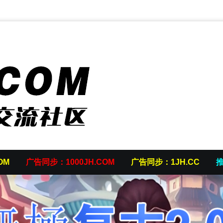
OM
广告同步：1000JH.COM
广告同步：1JH.CC
推