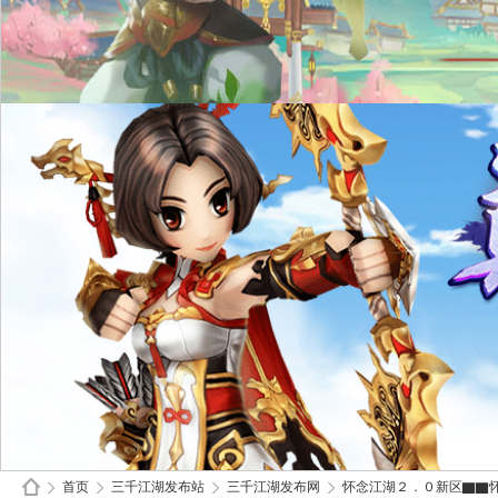
首页
三千江湖发布站
三千江湖发布网
怀念江湖２．０新区▇▇怀