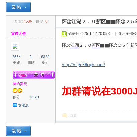
怀念江湖２．０新区▇▇怀念２５
查看:
4536
|
回复:
0
30
»
›
›
›
宣传大使
发表于 2025-1-12 20:05:09
|
显示全部楼
怀念
江湖
２．０
新区
▇▇怀念２５年新
2554
3
8328
主题
回帖
积分
http://hnjh.88rxjh.com/
特约贵宾
00
加群请说在3000J
积分
8328
发消息
回复