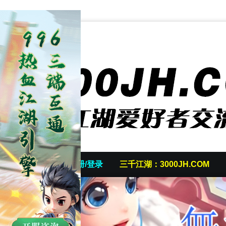
首页
发帖/注册/登录
三千江湖：3000JH.COM