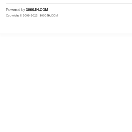
JH
Powered by
3000JH.COM
Copyright © 2009-2023, 3000JH.COM
热
血