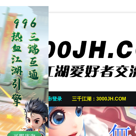
首页
发帖/注册/登录
三千江湖：3000JH.COM