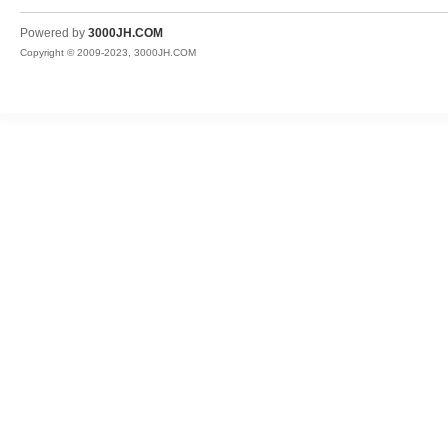
JH
Powered by
3000JH.COM
Copyright © 2009-2023, 3000JH.COM
热
血