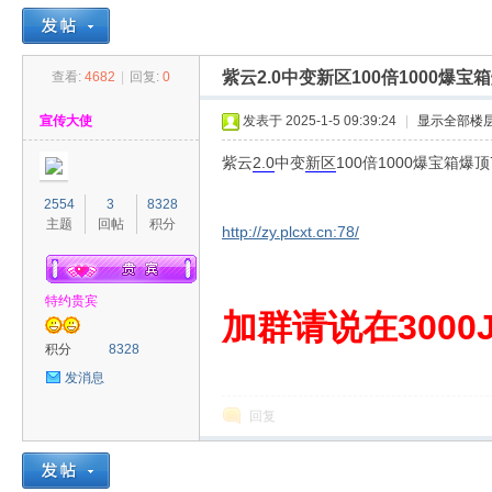
紫云2.0中变新区100倍1000爆
查看:
4682
|
回复:
0
30
»
›
›
›
宣传大使
发表于 2025-1-5 09:39:24
|
显示全部楼
紫云
2.0
中变
新区
100倍1000爆宝箱爆
2554
3
8328
主题
回帖
积分
http://zy.plcxt.cn:78/
特约贵宾
00
加群请说在3000J
积分
8328
发消息
回复