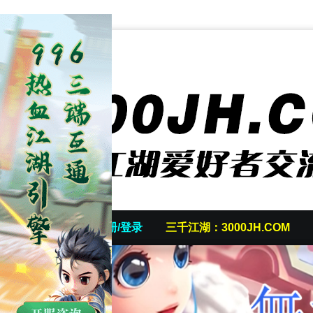
首页
发帖/注册/登录
三千江湖：3000JH.COM