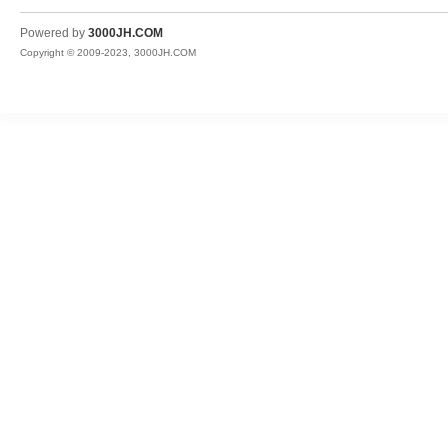
JH
Powered by
3000JH.COM
Copyright © 2009-2023, 3000JH.COM
热
血