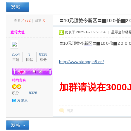
〓10元顶赞今新区〓▇10０倍▇
查看:
4732
|
回复:
0
30
»
›
›
›
宣传大使
发表于 2025-1-2 09:23:34
|
显示全部楼
〓10元顶赞今
新区
〓▇10０倍▇2００
2554
3
8328
主题
回帖
积分
http://www.xiangqin8.cn/
特约贵宾
00
加群请说在3000J
积分
8328
发消息
回复