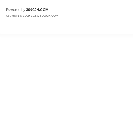
JH
Powered by
3000JH.COM
Copyright © 2009-2023, 3000JH.COM
热
血