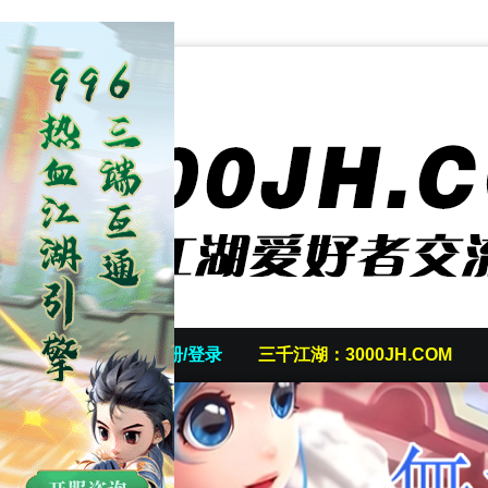
首页
发帖/注册/登录
三千江湖：3000JH.COM