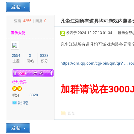
凡尘江湖所有道具均可游戏内装备
查看:
4255
|
回复:
0
30
»
›
›
›
宣传大使
发表于 2024-12-27 13:01:34
|
显示全部
凡尘
江湖
所有道具均可游戏内装备元宝
2554
3
8328
主题
回帖
积分
https://qm.qq.com/cgi-bin/qm/qr? ...
特约贵宾
00
加群请说在3000J
积分
8328
发消息
回复