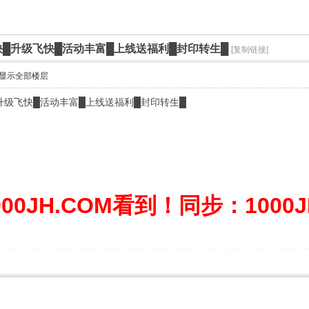
飞快█升级飞快█活动丰富█上线送福利█封印转生█
[复制链接]
显示全部楼层
升级飞快█活动丰富█上线送福利█封印转生█
0JH.COM看到！同步：1000JH.