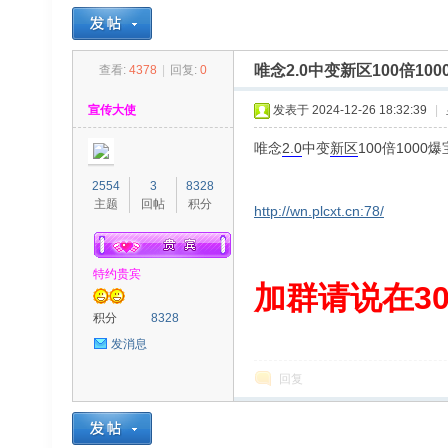
唯念2.0中变新区100倍1
查看:
4378
|
回复:
0
30
»
›
›
›
宣传大使
发表于 2024-12-26 18:32:39
|
唯念
2.0
中变
新区
100倍100
2554
3
8328
主题
回帖
积分
http://wn.plcxt.cn:78/
特约贵宾
00
加群请说在300
积分
8328
发消息
回复