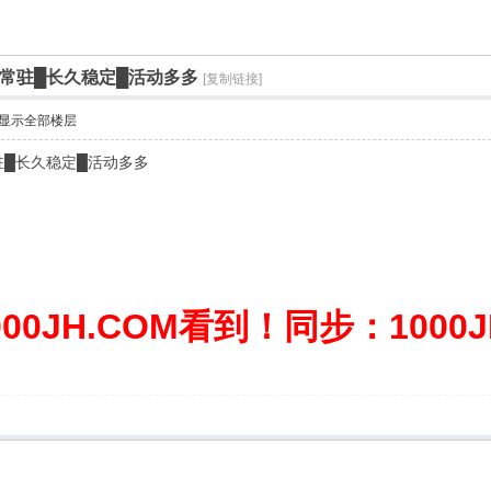
迎常驻█长久稳定█活动多多
[复制链接]
显示全部楼层
驻█长久稳定█活动多多
0JH.COM看到！同步：1000JH.