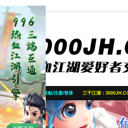
首页
发帖/注册/登录
三千江湖：3000JH.C