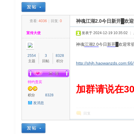
神魂江湖2.0今日新开█欢
查看:
4036
|
回复:
0
30
»
›
›
›
宣传大使
发表于 2024-12-19 10:35:02
|
神魂
江湖
2.0
今日
新开
█欢迎常
2554
3
8328
主题
回帖
积分
http://shjh.haowanzds.com:66/
特约贵宾
00
加群请说在300
积分
8328
发消息
回复