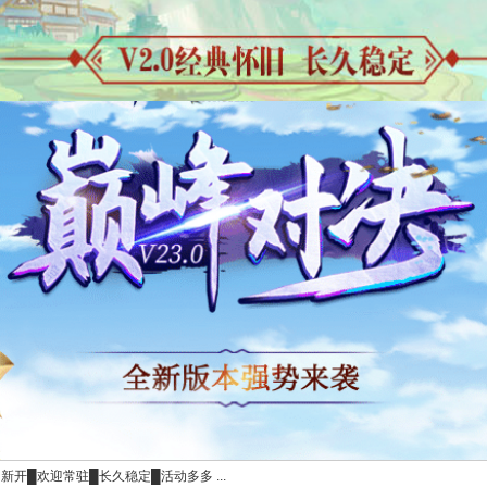
日新开█欢迎常驻█长久稳定█活动多多 ...