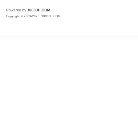
JH
Powered by
3000JH.COM
Copyright © 2009-2023, 3000JH.COM
热
血