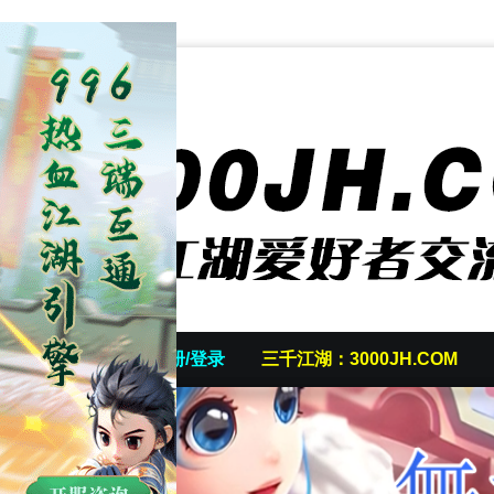
首页
发帖/注册/登录
三千江湖：3000JH.COM