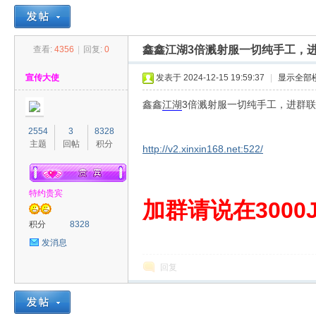
鑫鑫江湖3倍溅射服一切纯手工，
查看:
4356
|
回复:
0
30
»
›
›
›
宣传大使
发表于 2024-12-15 19:59:37
|
显示全部
鑫鑫
江湖
3倍溅射服一切纯手工，进群
2554
3
8328
主题
回帖
积分
http://v2.xinxin168.net:522/
特约贵宾
00
加群请说在3000J
积分
8328
发消息
回复