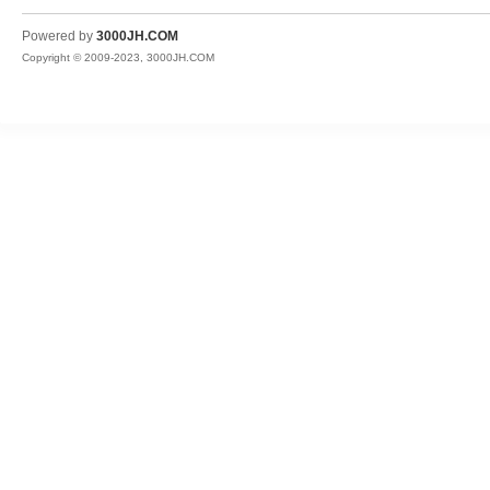
JH
Powered by
3000JH.COM
Copyright © 2009-2023, 3000JH.COM
热
血