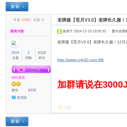
老牌服【苍月V3.0】老牌长久服！
查看:
4389
|
回复:
0
30
»
›
›
›
宣传大使
发表于 2024-12-15 19:50:32
|
显示全部
老牌服【苍月V3.0】老牌长久服！12月
2554
3
8328
主题
回帖
积分
http://www.cyjh20.com:88/
特约贵宾
00
加群请说在3000J
积分
8328
发消息
回复