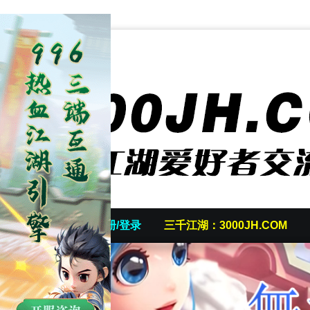
首页
发帖/注册/登录
三千江湖：3000JH.COM