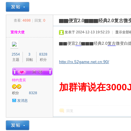
▇▇便宜2.0▇▇▇经典2.0复古
查看:
4698
|
回复:
0
30
»
›
›
›
宣传大使
发表于 2024-12-13 19:52:23
|
显示全部
▇▇便宜
2.0
▇▇▇经典2.0
复古
微变白
2554
3
8328
主题
回帖
积分
http://rx.52game.net.cn:90/
特约贵宾
00
加群请说在3000J
积分
8328
发消息
回复