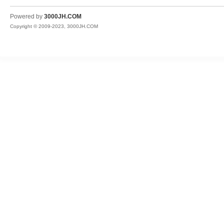
JH
Powered by
3000JH.COM
Copyright © 2009-2023, 3000JH.COM
热
血