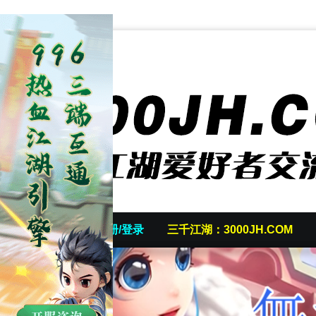
首页
发帖/注册/登录
三千江湖：3000JH.COM