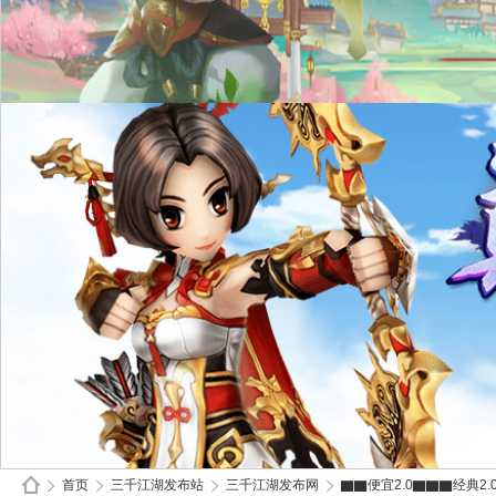
首页
三千江湖发布站
三千江湖发布网
▇▇便宜2.0▇▇▇经典2.