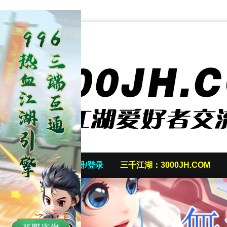
首页
发帖/注册/登录
三千江湖：3000JH.COM