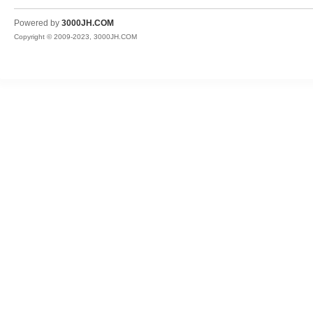
JH
Powered by
3000JH.COM
Copyright © 2009-2023, 3000JH.COM
热
血