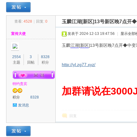
玉麟江湖[新区]13号新区晚7点
查看:
4528
|
回复:
0
30
»
›
›
›
宣传大使
发表于 2024-12-13 19:47:56
|
显示全部
玉麟
江湖
[
新区
]13号新区晚7点开◆中
2554
3
8328
主题
回帖
积分
http://yl.zg77.xyz/
特约贵宾
00
加群请说在3000J
积分
8328
发消息
回复