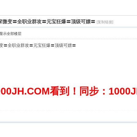
独家微变〓全职业群攻〓元宝狂爆〓顶级可嫖〓
[复制链接]
显示全部楼层
变〓全职业群攻〓元宝狂爆〓顶级可嫖〓
0JH.COM看到！同步：1000JH.