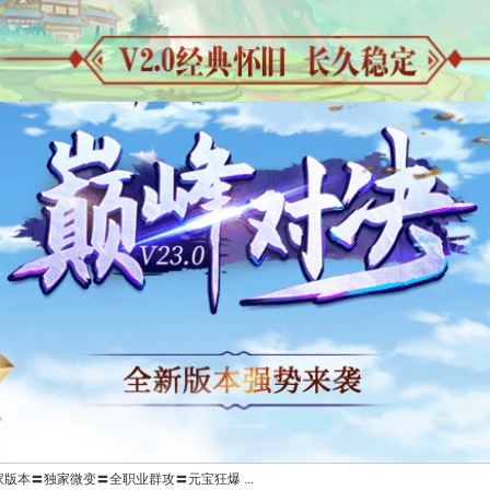
独家版本〓独家微变〓全职业群攻〓元宝狂爆 ...