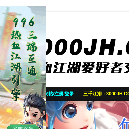
首页
发帖/注册/登录
三千江湖：3000JH.C