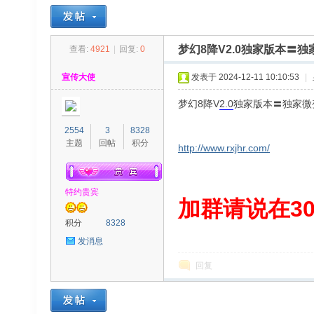
梦幻8降V2.0独家版本〓
查看:
4921
|
回复:
0
30
»
›
›
›
宣传大使
发表于 2024-12-11 10:10:53
|
梦幻8降V
2.0
独家版本〓独家微
2554
3
8328
主题
回帖
积分
http://www.rxjhr.com/
特约贵宾
00
加群请说在300
积分
8328
发消息
回复