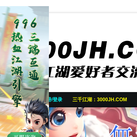
首页
发帖/注册/登录
三千江湖：3000JH.COM