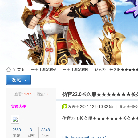
首页
三千江湖发布站
三千江湖发布网
仿官22.0长久服★★★★
仿官22.0长久服★★★★★★★
查看:
4205
|
回复:
0
30
»
›
›
›
宣传大使
发表于 2024-12-9 10:32:55
|
显示全部楼
仿官
2
2.0
长久服★★★★★★★长久★
2560
3
8348
主题
回帖
积分
http://www.rxjhw.xyz:81/