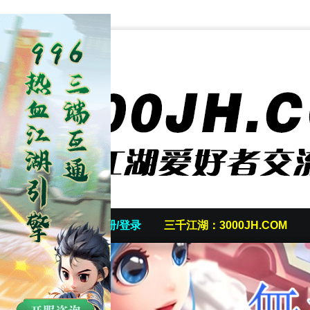
首页
发帖/注册/登录
三千江湖：3000JH.COM