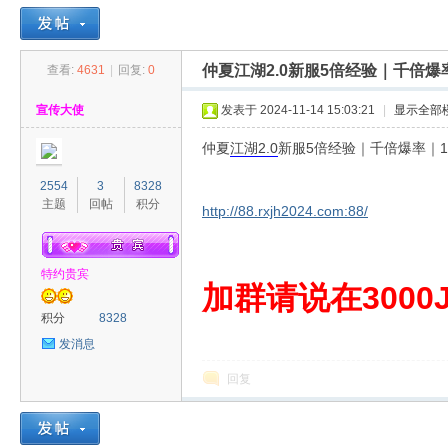
仲夏江湖2.0新服5倍经验｜千倍
查看:
4631
|
回复:
0
30
»
›
›
›
宣传大使
发表于 2024-11-14 15:03:21
|
显示全部
仲夏
江湖
2.0
新服5倍经验｜千倍爆率｜
2554
3
8328
主题
回帖
积分
http://88.rxjh2024.com:88/
特约贵宾
00
加群请说在3000J
积分
8328
发消息
回复