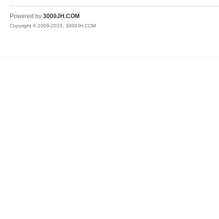
JH
Powered by
3000JH.COM
Copyright © 2009-2023, 3000JH.COM
热
血