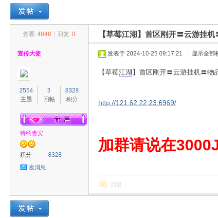
【草莓江湖】首区刚开〓云游挂机
查看:
4848
|
回复:
0
30
»
›
›
›
宣传大使
发表于 2024-10-25 09:17:21
|
显示全部
【草莓
江湖
】首区刚开〓云游挂机〓物
2554
3
8328
主题
回帖
积分
http://121.62.22.23:6969/
特约贵宾
00
加群请说在3000J
积分
8328
发消息
回复