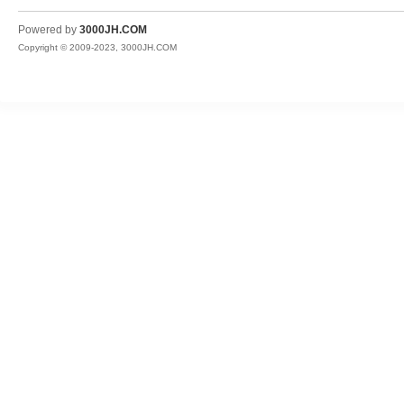
JH
Powered by
3000JH.COM
Copyright © 2009-2023, 3000JH.COM
热
血