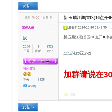
新·玉麟江湖[首区]16点
查看:
5400
|
回复:
0
30
»
›
›
›
宣传大使
发表于 2024-10-20 09:49:30
|
新·玉麟
江湖
[首区]16点开◆
2554
3
8328
主题
回帖
积分
http://yl.zg77.xyz/
特约贵宾
00
加群请说在300
积分
8328
发消息
回复