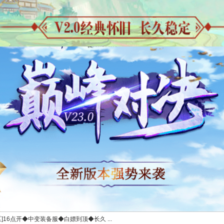
]16点开◆中变装备服◆白嫖到顶◆长久 ...