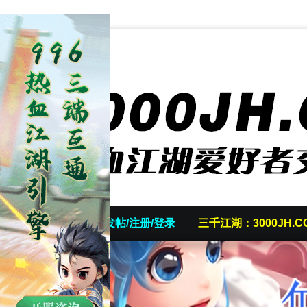
首页
发帖/注册/登录
三千江湖：3000JH.C