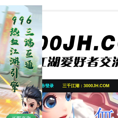
首页
发帖/注册/登录
三千江湖：3000JH.COM