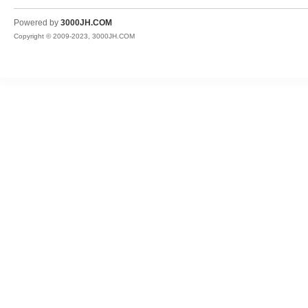
JH
Powered by
3000JH.COM
Copyright © 2009-2023, 3000JH.COM
热
血