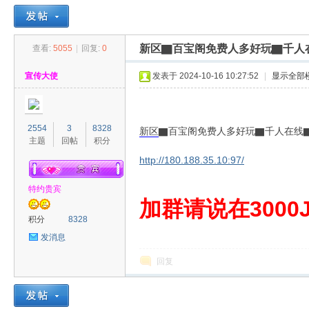
新区▇百宝阁免费人多好玩▇千人
查看:
5055
|
回复:
0
30
»
›
›
›
宣传大使
发表于 2024-10-16 10:27:52
|
显示全部
2554
3
8328
新区
▇百宝阁免费人多好玩▇千人在线
主题
回帖
积分
http://180.188.35.10:97/
特约贵宾
00
加群请说在3000J
积分
8328
发消息
回复