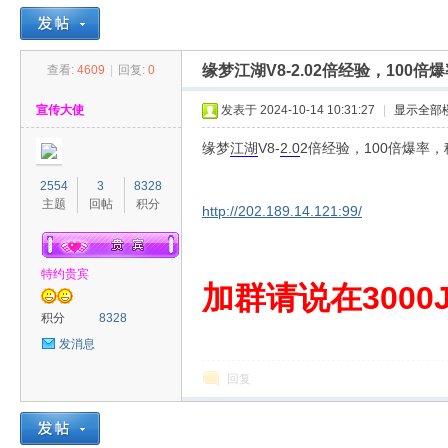
缘梦江湖V8-2.02倍经验，10
查看:
4609
|
回复:
0
30
»
›
›
›
宣传大使
发表于 2024-10-14 10:31:27
|
显示全部
缘梦
江湖
V8-
2.0
2倍经验，100倍爆率
2554
3
8328
主题
回帖
积分
http://202.189.14.121:99/
特约贵宾
00
加群请说在3000J
积分
8328
发消息
回复