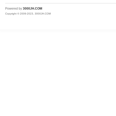
JH
Powered by
3000JH.COM
Copyright © 2009-2023, 3000JH.COM
热
血