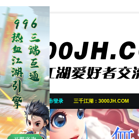
首页
发帖/注册/登录
三千江湖：3000JH.COM