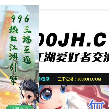
首页
发帖/注册/登录
三千江湖：3000JH.COM