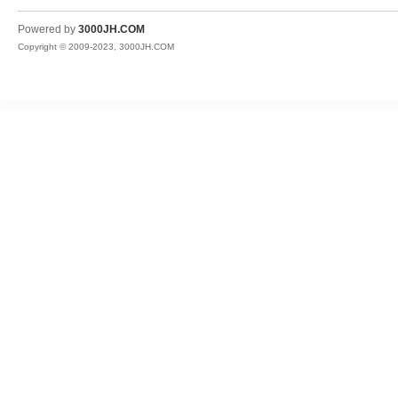
JH
Powered by
3000JH.COM
Copyright © 2009-2023, 3000JH.COM
热
血