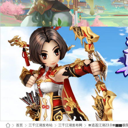
首页
三千江湖发布站
三千江湖发布网
〓逍遥江湖23.0〓▇▇极