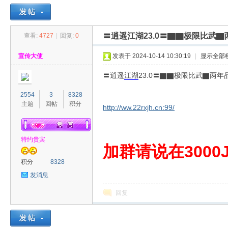
〓逍遥江湖23.0〓▇▇极限比武
查看:
4727
|
回复:
0
30
»
›
›
›
宣传大使
发表于 2024-10-14 10:30:19
|
显示全部
〓逍遥
江湖
23.0〓▇▇极限比武▇两
2554
3
8328
主题
回帖
积分
http://ww.22rxjh.cn:99/
特约贵宾
00
加群请说在3000J
积分
8328
发消息
回复