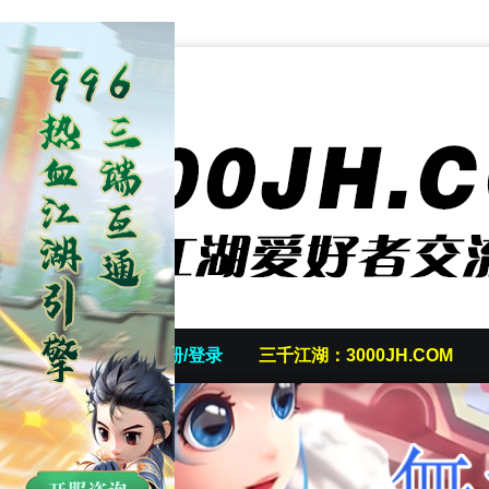
首页
发帖/注册/登录
三千江湖：3000JH.COM