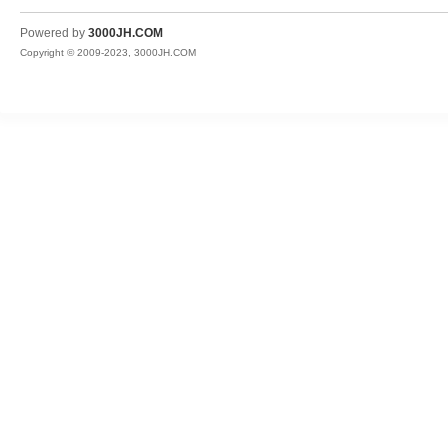
JH
Powered by
3000JH.COM
Copyright © 2009-2023, 3000JH.COM
热
血