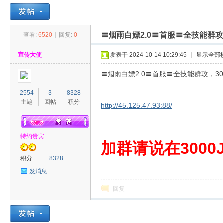
〓烟雨白嫖2.0〓首服〓全技能群攻
查看:
6520
|
回复:
0
30
»
›
›
›
宣传大使
发表于 2024-10-14 10:29:45
|
显示全部
〓烟雨白嫖
2.0
〓首服〓全技能群攻，30
2554
3
8328
主题
回帖
积分
http://45.125.47.93:88/
特约贵宾
00
加群请说在3000J
积分
8328
发消息
回复