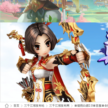
首页
三千江湖发布站
三千江湖发布网
〓烟雨白嫖2.0〓首服〓全技