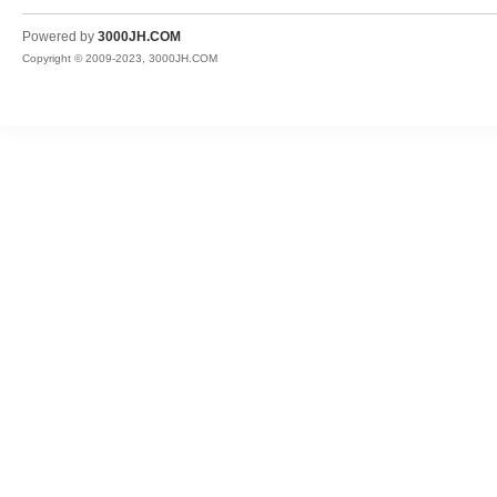
JH
Powered by
3000JH.COM
Copyright © 2009-2023, 3000JH.COM
热
血