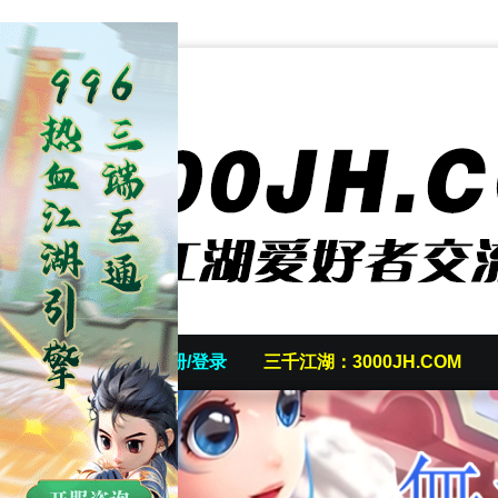
首页
发帖/注册/登录
三千江湖：3000JH.COM