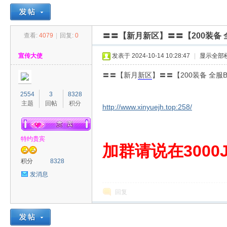
〓〓【新月新区】〓〓【200装备 全
查看:
4079
|
回复:
0
30
»
›
›
›
宣传大使
发表于 2024-10-14 10:28:47
|
显示全部
〓〓【新月
新区
】〓〓【200装备 全服B
2554
3
8328
主题
回帖
积分
http://www.xinyuejh.top:258/
特约贵宾
00
加群请说在3000J
积分
8328
发消息
回复