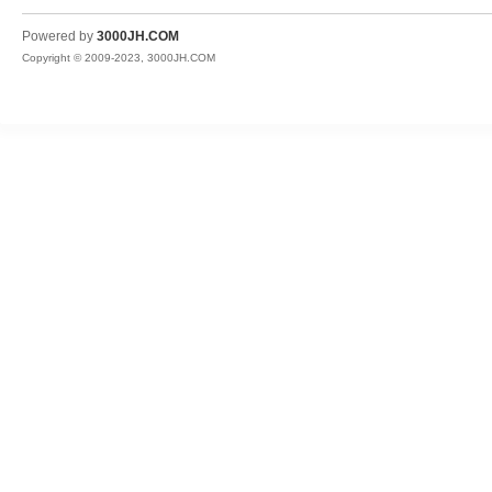
JH
Powered by
3000JH.COM
Copyright © 2009-2023, 3000JH.COM
热
血