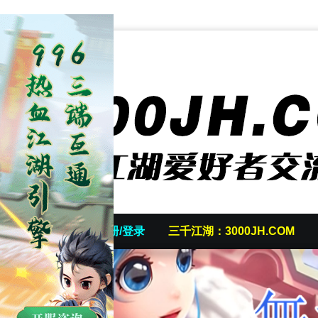
首页
发帖/注册/登录
三千江湖：3000JH.COM