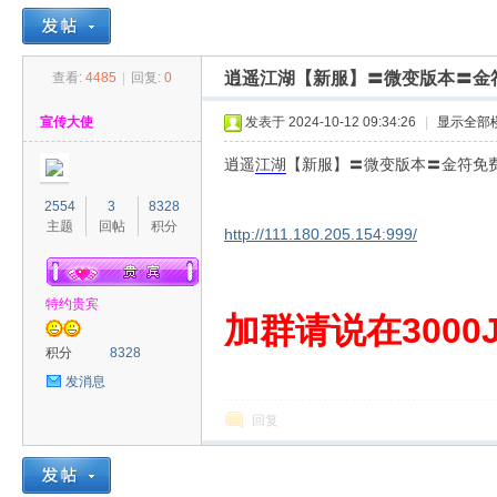
逍遥江湖【新服】〓微变版本〓金
查看:
4485
|
回复:
0
30
»
›
›
›
宣传大使
发表于 2024-10-12 09:34:26
|
显示全部
逍遥
江湖
【新服】〓微变版本〓金符免
2554
3
8328
主题
回帖
积分
http://111.180.205.154:999/
特约贵宾
00
加群请说在3000J
积分
8328
发消息
回复