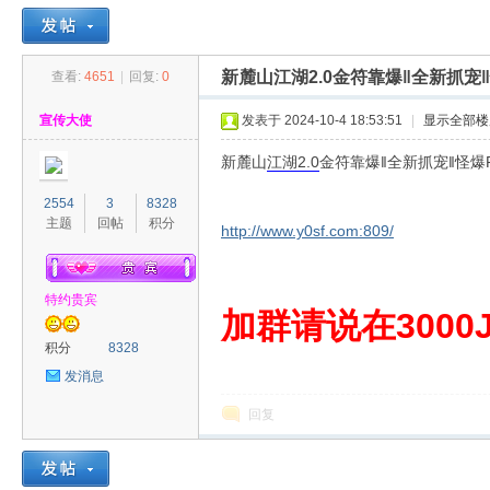
新麓山江湖2.0金符靠爆‖全新抓宠
查看:
4651
|
回复:
0
30
»
›
›
›
宣传大使
发表于 2024-10-4 18:53:51
|
显示全部楼
新麓山
江湖
2.0
金符靠爆‖全新抓宠‖怪爆
2554
3
8328
主题
回帖
积分
http://www.y0sf.com:809/
特约贵宾
00
加群请说在3000J
积分
8328
发消息
回复