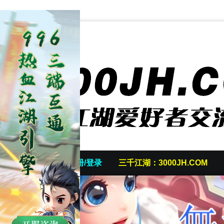
首页
发帖/注册/登录
三千江湖：3000JH.COM