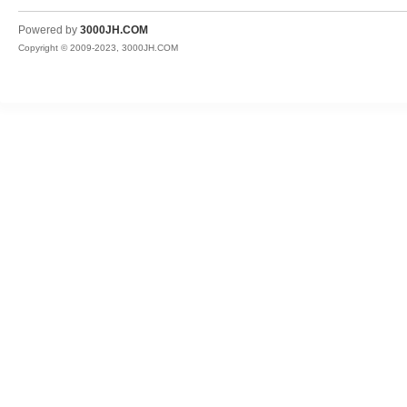
JH
Powered by
3000JH.COM
Copyright © 2009-2023, 3000JH.COM
热
血