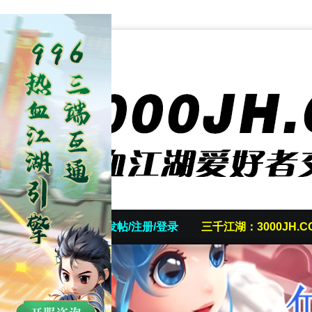
首页
发帖/注册/登录
三千江湖：3000JH.C