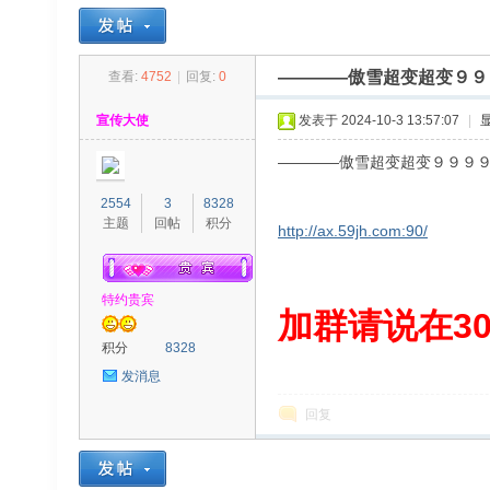
————傲雪超变超变９９
查看:
4752
|
回复:
0
30
»
›
›
›
宣传大使
发表于 2024-10-3 13:57:07
|
————傲雪超变超变９９９
2554
3
8328
主题
回帖
积分
http://ax.59jh.com:90/
特约贵宾
00
加群请说在300
积分
8328
发消息
回复