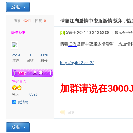
情義江湖激情中变服激情澎湃，热
查看:
4341
|
回复:
0
30
»
›
›
›
宣传大使
发表于 2024-10-3 13:53:08
|
显示全部楼
情義
江湖
激情中变服激情澎湃，热血情
2554
3
8328
主题
回帖
积分
http://qyjh22.cn:2/
特约贵宾
00
加群请说在3000J
积分
8328
发消息
回复