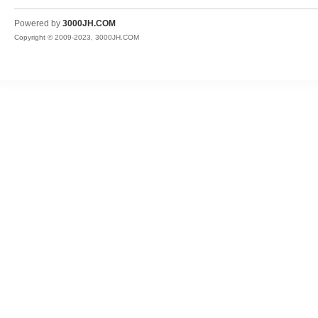
JH
Powered by
3000JH.COM
Copyright © 2009-2023, 3000JH.COM
热
血