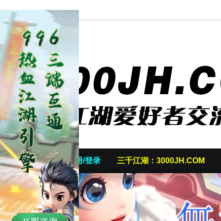
首页
发帖/注册/登录
三千江湖：3000JH.COM