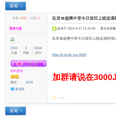
乱世〓超爽中变今日首区上线送满
查看:
4597
|
回复:
0
30
»
›
›
›
宣传大使
发表于 2024-9-27 21:32:09
|
显示全部楼
乱世〓超爽中变今日首区上线送满药强1
2554
3
8328
主题
回帖
积分
http://jj.jjrxjh.xyz:666/
特约贵宾
00
加群请说在3000J
积分
8328
发消息
回复