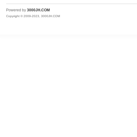
JH
Powered by
3000JH.COM
Copyright © 2009-2023, 3000JH.COM
热
血