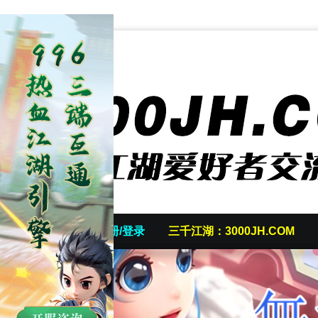
首页
发帖/注册/登录
三千江湖：3000JH.COM