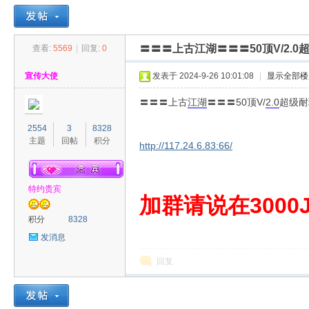
〓〓〓上古江湖〓〓〓50顶V/2.0
查看:
5569
|
回复:
0
30
»
›
›
›
宣传大使
发表于 2024-9-26 10:01:08
|
显示全部楼
〓〓〓上古
江湖
〓〓〓50顶V/
2.0
超级耐
2554
3
8328
主题
回帖
积分
http://117.24.6.83:66/
特约贵宾
00
加群请说在3000J
积分
8328
发消息
回复