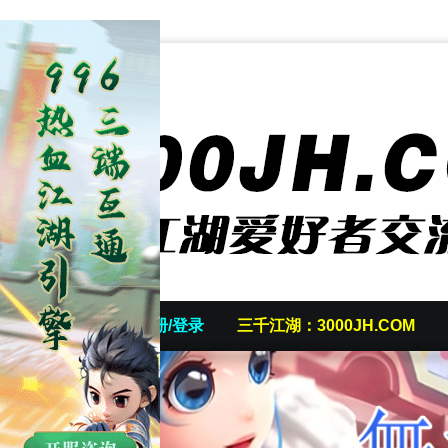
首页
发帖/注册/登录
三千江湖：3000JH.COM