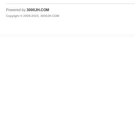
JH
Powered by
3000JH.COM
Copyright © 2009-2023, 3000JH.COM
热
血