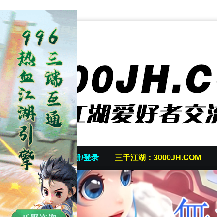
首页
发帖/注册/登录
三千江湖：3000JH.COM