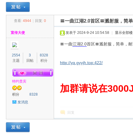
〓一曲江湖2.0首区〓溅射服，简
查看:
4944
|
回复:
0
30
»
›
›
›
宣传大使
发表于 2024-9-24 10:54:58
|
显示全部楼
〓一曲
江湖
2.0
首区〓溅射服，简单，耐
2554
3
8328
主题
回帖
积分
http://yq.gyyjh.top:422/
特约贵宾
00
加群请说在3000J
积分
8328
发消息
回复