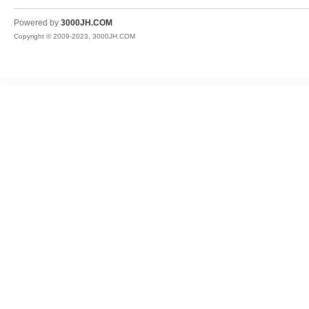
JH
Powered by
3000JH.COM
Copyright © 2009-2023, 3000JH.COM
热
血