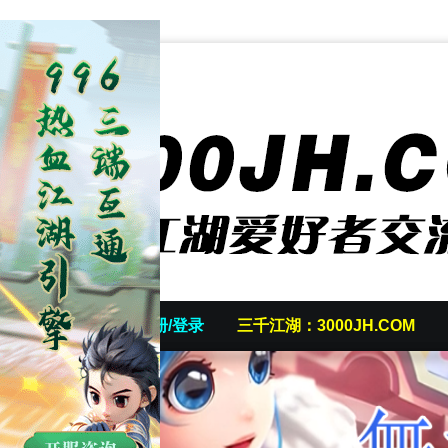
首页
发帖/注册/登录
三千江湖：3000JH.COM