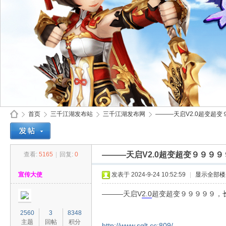
首页
三千江湖发布站
三千江湖发布网
———天启V2.0超变超变
———天启V2.0超变超变９９９
查看:
5165
|
回复:
0
30
»
›
›
›
宣传大使
发表于 2024-9-24 10:52:59
|
显示全部楼
———天启V
2.0
超变超变９９９９９，
2560
3
8348
主题
回帖
积分
http://www.sglt.cc:809/