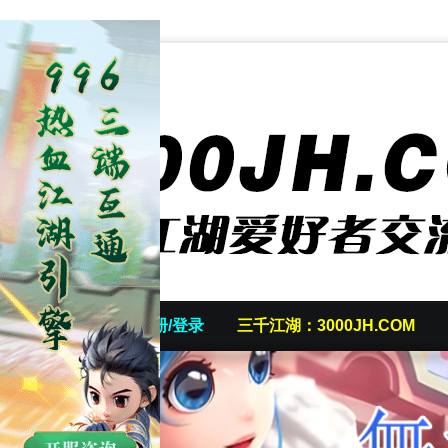
首页
发帖/注册/登录
三千江湖：3000JH.COM