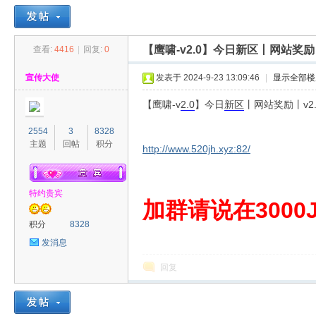
【鹰啸-v2.0】今日新区丨网站奖
查看:
4416
|
回复:
0
30
»
›
›
›
宣传大使
发表于 2024-9-23 13:09:46
|
显示全部楼
【鹰啸-v
2.0
】今日
新区
丨网站奖励丨v2
2554
3
8328
主题
回帖
积分
http://www.520jh.xyz:82/
特约贵宾
00
加群请说在3000J
积分
8328
发消息
回复