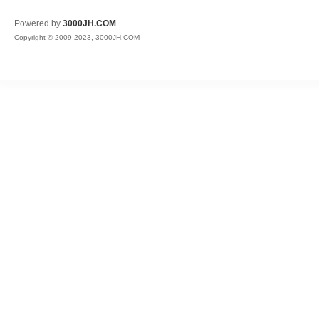
JH
Powered by
3000JH.COM
Copyright © 2009-2023, 3000JH.COM
热
血