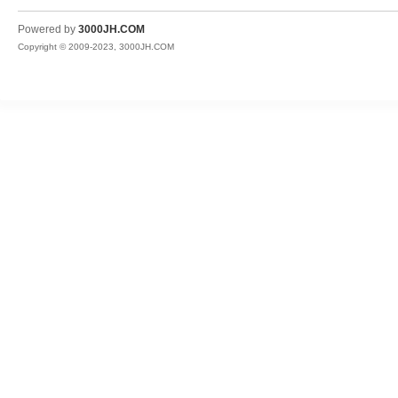
JH
Powered by
3000JH.COM
Copyright © 2009-2023, 3000JH.COM
热
血