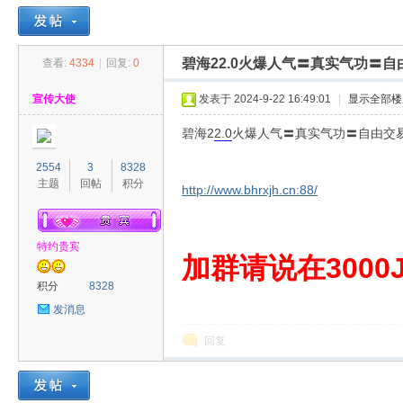
碧海22.0火爆人气〓真实气功〓
查看:
4334
|
回复:
0
30
»
›
›
›
宣传大使
发表于 2024-9-22 16:49:01
|
显示全部楼
碧海2
2.0
火爆人气〓真实气功〓自由交
2554
3
8328
主题
回帖
积分
http://www.bhrxjh.cn:88/
特约贵宾
00
加群请说在3000J
积分
8328
发消息
回复