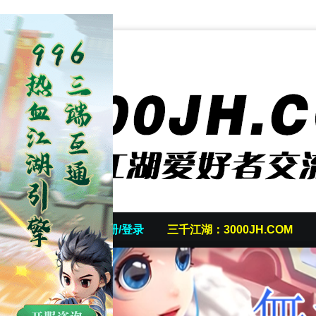
首页
发帖/注册/登录
三千江湖：3000JH.COM