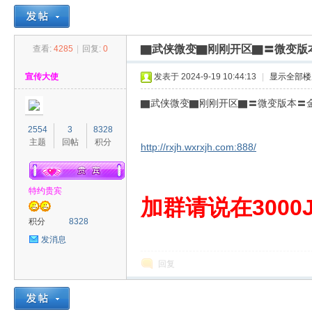
▇武侠微变▇刚刚开区▇〓微变版
查看:
4285
|
回复:
0
30
»
›
›
›
宣传大使
发表于 2024-9-19 10:44:13
|
显示全部楼
▇武侠微变▇刚刚开区▇〓微变版本〓
2554
3
8328
主题
回帖
积分
http://rxjh.wxrxjh.com:888/
特约贵宾
00
加群请说在3000J
积分
8328
发消息
回复