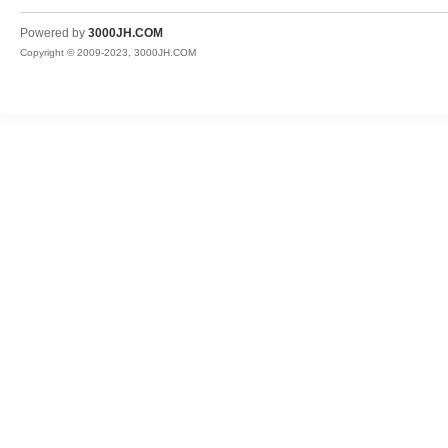
JH
Powered by
3000JH.COM
Copyright © 2009-2023, 3000JH.COM
热
血