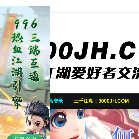
首页
发帖/注册/登录
三千江湖：3000JH.COM