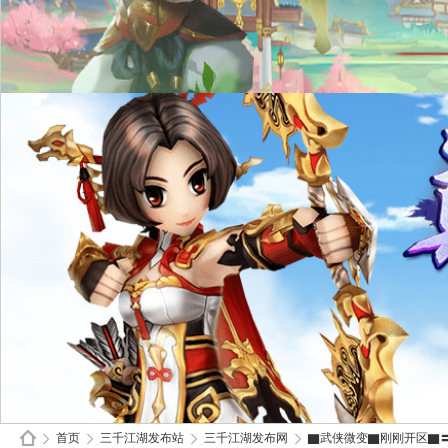
首页
三千江湖发布站
三千江湖发布网
▇武侠微变▇刚刚开区▇〓