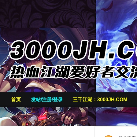
首页
发帖/注册/登录
三千江湖：3000JH.COM