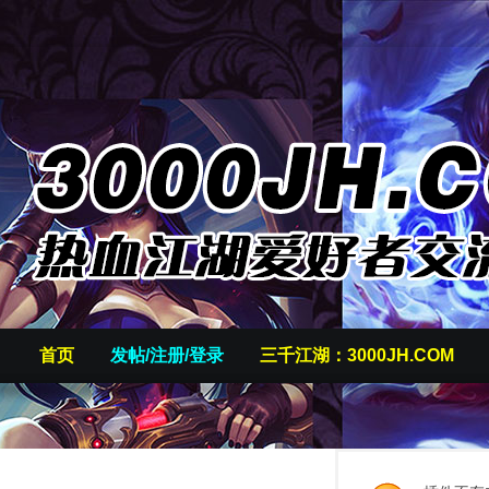
首页
发帖/注册/登录
三千江湖：3000JH.COM